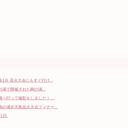
分 花火大会にもすぐ行け...
の浦で開催された鞆の浦...
へ行って撮影をしました！ ...
の浦弁天島花火大会フィナー...
1日.