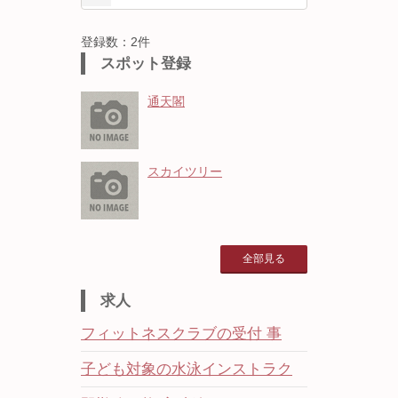
登録数：2件
スポット登録
通天閣
スカイツリー
全部見る
求人
フィットネスクラブの受付 事
子ども対象の水泳インストラク