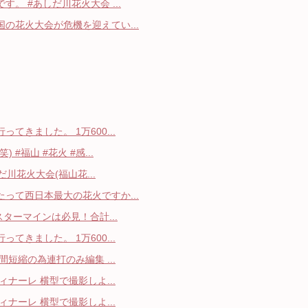
。 #あしだ川花火大会 ...
の花火大会が危機を迎えてい...
きました。 1万600...
#福山 #花火 #感...
だ川花火大会(福山花...
って西日本最大の花火ですか...
スターマインは必見！合計...
きました。 1万600...
短縮の為連打のみ編集 ...
ナーレ 横型で撮影しよ...
ナーレ 横型で撮影しよ...