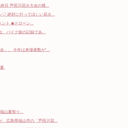
終日 芦田川花火大会の模...
♡ 絶対に行ってほしい花火...
ント ◉ドローン...
は、バイク旅の記録であ...
。 今年は来場者数が“...
夏.
 福山夏祭り...
、広島県福山市の「芦田川花...