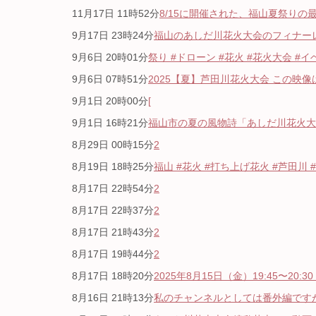
11月17日 11時52分
8/15に開催された、福山夏祭りの最
9月17日 23時24分
福山のあしだ川花火大会のフィナーレ
9月6日 20時01分
祭り #ドローン #花火 #花火大会 #イベ
9月6日 07時51分
2025【夏】芦田川花火大会 この映像
9月1日 20時00分
[
9月1日 16時21分
福山市の夏の風物詩「あしだ川花火大会」
8月29日 00時15分
2
8月19日 18時25分
福山 #花火 #打ち上げ花火 #芦田川 #
8月17日 22時54分
2
8月17日 22時37分
2
8月17日 21時43分
2
8月17日 19時44分
2
8月17日 18時20分
2025年8月15日（金）19:45〜20:30
8月16日 21時13分
私のチャンネルとしては番外編ですが