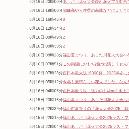
8月16日 20時00分
あしだ川花火大会鏡乱花火フル動画です
8月16日 19時00分
物価高や人件費の高騰などにより全国
8月16日 16時46分
8
8月16日 12時34分
2
8月16日 08時49分
2
8月16日 08時39分
2
8月16日 08時28分
福山夏まつり、あしだ川花火大会へ行って
8月16日 07時51分
この動画におもち姫は出演しません(笑) 
8月16日 07時28分
西日本最大級16000発。2025年あし
8月16日 05時12分
今年も素晴らしい花火でした。なんた
8月16日 04時05分
西日本最長級！迫力の1.4kmの水上
8月15日 23時16分
福山夏まつり、あしだ川花火大会へ行って
8月15日 22時39分
福山市夏祭りの「花火大会2025」時間
8月15日 22時15分
福山あしだ川花火大会2025ラストフィ
8月15日 22時04分
福山あしだ川花火大会2025ラストフィ