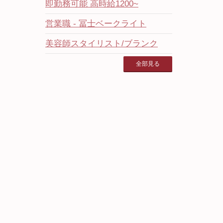
即勤務可能 高時給1200~
営業職 - 冨士ベークライト
美容師スタイリスト/ブランク
全部見る