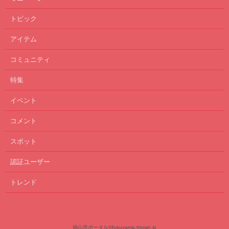
トピック
アイテム
コミュニティ
特集
イベント
コメント
スポット
認証ユーザー
トレンド
福山市ポータル
©fukuyama.tttown.jp