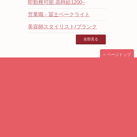
即勤務可能 高時給1200~
営業職 - 冨士ベークライト
美容師スタイリスト/ブランク
全部見る
ページトップ