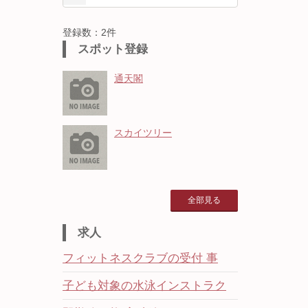
登録数：2件
スポット登録
通天閣
スカイツリー
全部見る
求人
フィットネスクラブの受付 事
子ども対象の水泳インストラク