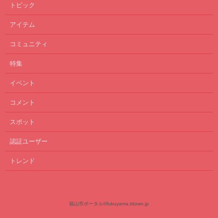
トピック
アイテム
コミュニティ
特集
イベント
コメント
スポット
認証ユーザー
トレンド
福山市ポータル
©fukuyama.tttown.jp